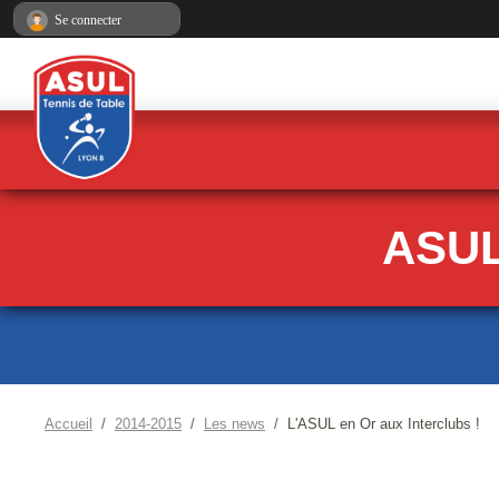
Panneau de gestion des cookies
Se connecter
ASUL
Accueil
2014-2015
Les news
L'ASUL en Or aux Interclubs !