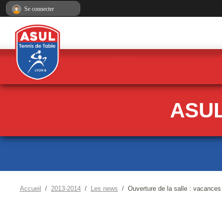
Panneau de gestion des cookies
Se connecter
ASUL
Accueil
2013-2014
Les news
Ouverture de la salle : vacance