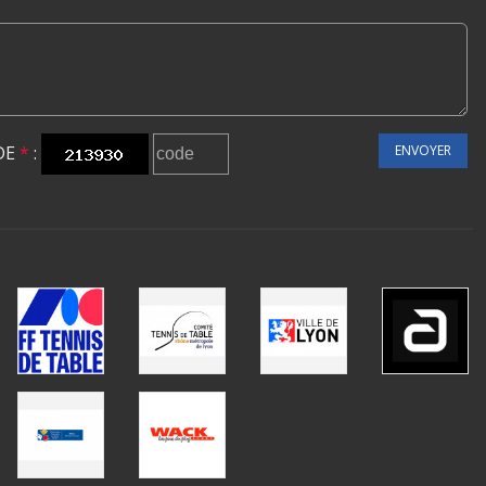
DE
*
:
ENVOYER