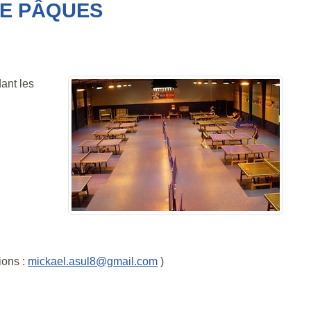
DE PÂQUES
ant les
ions :
mickael.asul8@gmail.com
)