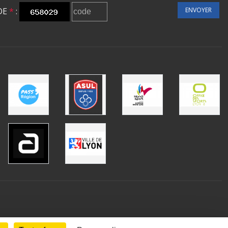
DE
*
:
ENVOYER