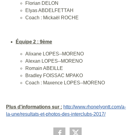
Florian DELON
Elyas ABDELFETTAH
Coach : Mickaël ROCHE
Équipe 2 : 9ème
Alixane LOPES--MORENO
Alexan LOPES--MORENO
Romain ABEILLE
Bradley FOISSAC MPAKO
Coach : Maxence LOPES--MORENO
Plus d'informations sur :
http://www.rhonelyontt.com/a-
la-une/resultats-et-photos-des-interclubs-2017/