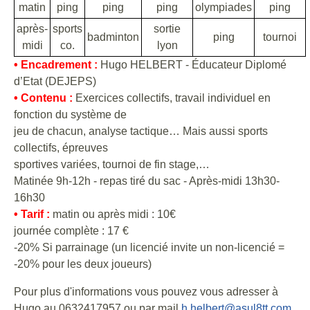
matin
ping
ping
ping
olympiades
ping
après-
sports
sortie
badminton
ping
tournoi
midi
co.
lyon
• Encadrement :
Hugo HELBERT - Éducateur Diplomé
d’Etat (DEJEPS)
• Contenu :
Exercices collectifs, travail individuel en
fonction du système de
jeu de chacun, analyse tactique… Mais aussi sports
collectifs, épreuves
sportives variées, tournoi de fin stage,…
Matinée 9h-12h - repas tiré du sac - Après-midi 13h30-
16h30
• Tarif :
matin ou après midi : 10€
journée complète : 17 €
-20% Si parrainage (un licencié invite un non-licencié =
-20% pour les deux joueurs)
Pour plus d'informations vous pouvez vous adresser à
Hugo au 0632417957 ou par mail
h.helbert@asul8tt.com