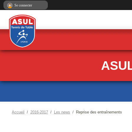
Panneau de gestion des cookies
Se connecter
ASUL
Accueil
2016-2017
Les news
Reprise des entraînements