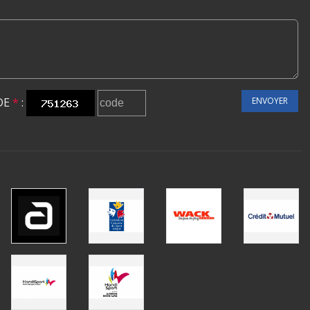
DE
*
:
ENVOYER