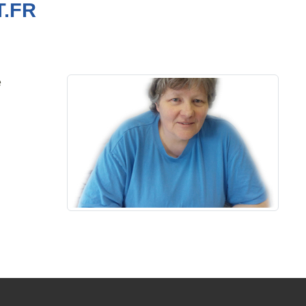
T.FR
e