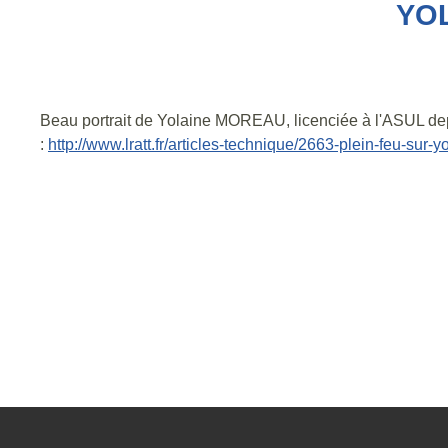
YOL
Beau portrait de Yolaine MOREAU, licenciée à l'ASUL depu
:
http://www.lratt.fr/articles-technique/2663-plein-feu-sur-