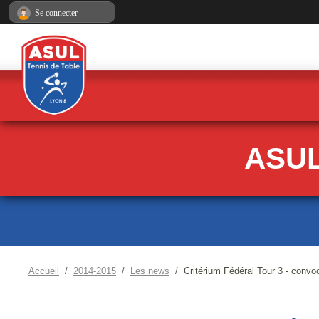
Panneau de gestion des cookies
Se connecter
ASUL
Accueil
2014-2015
Les news
Critérium Fédéral Tour 3 - convo