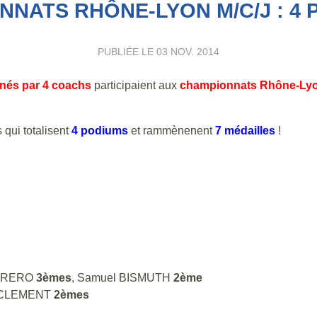
NATS RHÔNE-LYON M/C/J : 4 
PUBLIÉE LE
03 NOV. 2014
nés par 4 coachs
participaient aux
championnats Rhône-Ly
 qui totalisent
4 podiums
et rammènenent
7 médailles
!
ERRERO
3èmes
, Samuel BISMUTH
2ème
r CLEMENT
2èmes