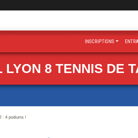
INSCRIPTIONS
ENTR
 LYON 8 TENNIS DE 
 : 4 podiums !